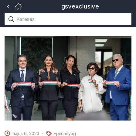
gsvexclusive
május 6, 2023
Építőanyag