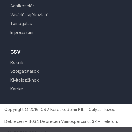
Adatkezelés
Vásárlói tájékoztató
Támogatás
Impresszum
GSV
Rólunk
Szolgáltatások
Kivitelezőknek
Karrier
Copyright © 2016. GSV Kereskedelmi Kft. – Gulyás Tüzép
Debrecen – 4034 Debrecen Vámospércsi út 37. – Telefon: