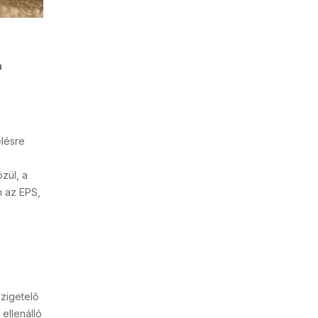
a
elésre
zül, a
n az EPS,
szigetelő
ellenálló