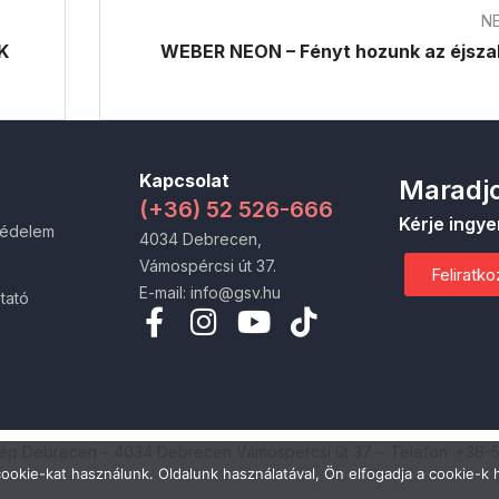
N
K
WEBER NEON – Fényt hozunk az éjsz
Kapcsolat
Maradjo
(+36) 52 526-666
Kérje ingye
védelem
4034 Debrecen,
Vámospércsi út 37.
Feliratk
E-mail: info@gsv.hu
tató
zép Debrecen – 4034 Debrecen Vámospércsi út 37. – Telefon: +36-
ookie-kat használunk. Oldalunk használatával, Ön elfogadja a cookie-k 