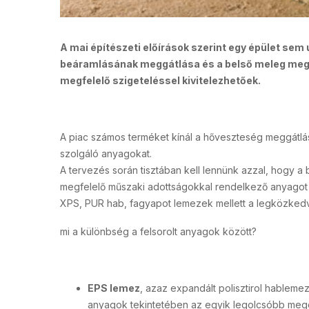
A mai építészeti előírások szerint egy épület sem ú
beáramlásának meggátlása és a belső meleg megt
megfelelő szigeteléssel kivitelezhetőek.
A piac számos terméket kínál a hőveszteség meggátlá
szolgáló anyagokat.
A tervezés során tisztában kell lennünk azzal, hogy a
megfelelő műszaki adottságokkal rendelkező anyagot k
XPS, PUR hab, fagyapot lemezek mellett a legközkedve
mi a különbség a felsorolt anyagok között?
EPS lemez
, azaz expandált polisztirol hableme
anyagok tekintetében az egyik legolcsóbb megol