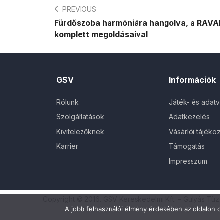
PREVIOUS
Fürdőszoba harmóniára hangolva, a RAVA
komplett megoldásaival
GSV
Információk
Rólunk
Játék- és adat
Szolgáltatások
Adatkezelés
Kivitelezőknek
Vásárlói tájékoz
Karrier
Támogatás
Impresszum
Copyright © 2016. GSV Kereskedelmi Kft. – Gulyás Tü
A jobb felhasználói élmény érdekében az oldalon c