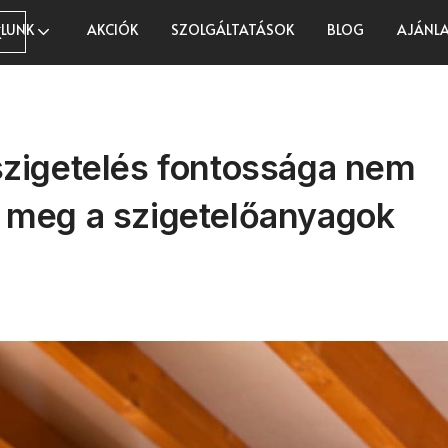
LUNK
AKCIÓK
SZOLGÁLTATÁSOK
BLOG
AJÁNLA
K
szigetelés fontossága nem
 meg a szigetelőanyagok