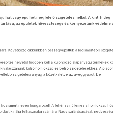
julhat vagy épülhet megfelelő szigetelés nélkül. A kinti hideg
artása, az épületek hővesztesége és környezetünk védelme 
sára. Következő cikkünkben összegyűjtöttük a legismertebb sziget
 beépítés helyétől függően kell a különböző alapanyagú termékek kö
iválasztanunk külső homlokzati és belső szigetelésekhez. A piaco
ltebb szigetelési anyag a kőzet- illetve az üveggyapot. De
z közismert nevén hungarocell. A fehér színű lemez a homlokzati hő
dást kínálja felhasználói számára. Nagy szilárdságával, nedvesség 