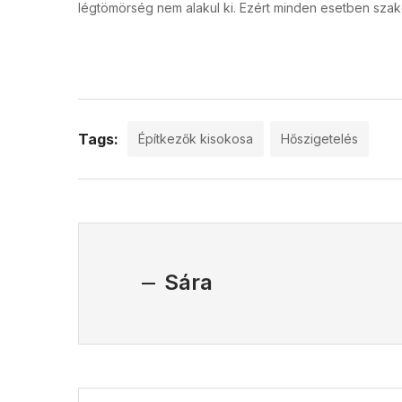
légtömörség nem alakul ki. Ezért minden esetben szak
Tags:
Építkezők kisokosa
Hőszigetelés
Sára