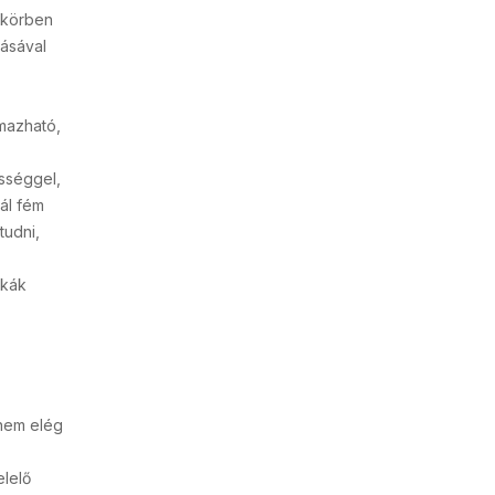
 körben
dásával
mazható,
sséggel,
nál fém
tudni,
ikák
 nem elég
elelő