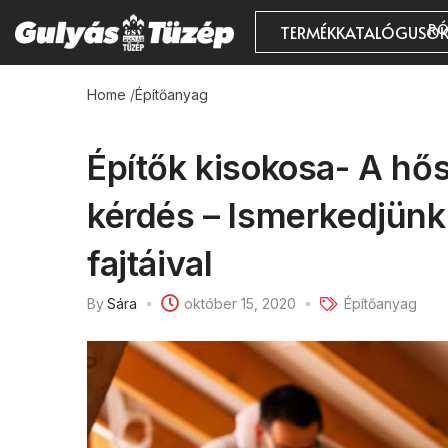
RÓ
TERMÉKKATALÓGUSO
Home
/
Építőanyag
Építők kisokosa- A hő
kérdés – Ismerkedjünk
fajtáival
By
Sára
október 15, 2020
Építőanyag