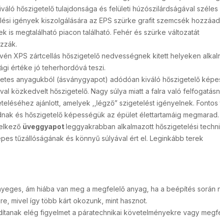
áló hőszigetelő tulajdonsága és felületi húzószilárdságával széles
elési igények kiszolgálására az EPS szürke grafit szemcsék hozzáa
is megtalálható piacon található. Fehér és szürke változatát
azzák.
én XPS zártcellás hőszigetelő nedvességnek kitett helyeken alkal
gi értéke jó teherhordóvá teszi.
zetes anyagukból (ásványgyapot) adódóan kiváló hőszigetelő képe
al közkedvelt hőszigetelő. Nagy súlya miatt a falra való felfogatás
teléséhez ajánlott, amelyek ,,légző” szigetelést igényelnek. Fontos 
nak és hőszigetelő képességük az épület élettartamáig megmarad.
delkező
üveggyapot
leggyakrabban alkalmazott hőszigetelési techn
es tűzállóságának és könnyű súlyával ért el. Leginkább terek
ényeges, ám hiába van meg a megfelelő anyag, ha a beépítés során
e, mivel így több kárt okozunk, mint hasznot.
dítanak elég figyelmet a páratechnikai követelményekre vagy megf