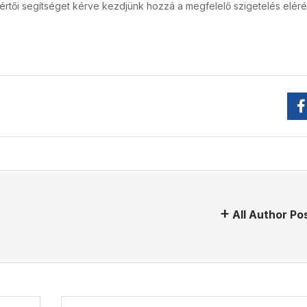
értői segítséget kérve kezdjünk hozzá a megfelelő szigetelés elér
All Author Po