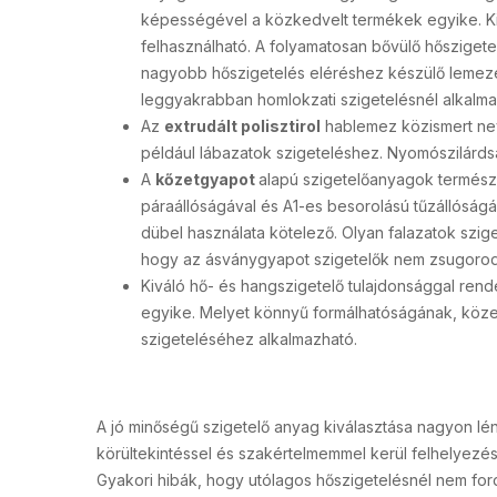
képességével a közkedvelt termékek egyike. Kiv
felhasználható. A folyamatosan bővülő hősziget
nagyobb hőszigetelés eléréshez készülő lemezek 
leggyakrabban homlokzati szigetelésnél alkalm
Az
extrudált polisztirol
hablemez közismert nev
például lábazatok szigeteléshez. Nyomószilárdsá
A
kőzetgyapot
alapú szigetelőanyagok termés
páraállóságával és A1-es besorolású tűzállóságáv
dübel használata kötelező. Olyan falazatok szige
hogy az ásványgyapot szigetelők nem zsugorod
Kiváló hő- és hangszigetelő tulajdonsággal ren
egyike. Melyet könnyű formálhatóságának, közep
szigeteléséhez alkalmazható.
A jó minőségű szigetelő anyag kiválasztása nagyon l
körültekintéssel és szakértelmemmel kerül felhelyezésr
Gyakori hibák, hogy utólagos hőszigetelésnél nem for