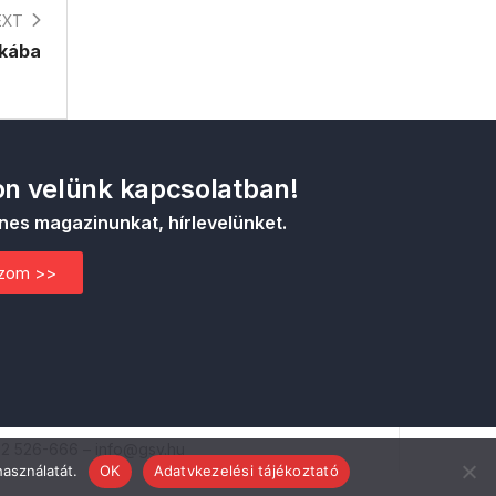
EXT
akába
n velünk kapcsolatban!
nes magazinunkat, hírlevelünket.
ozom >>
52 526-666 – info@gsv.hu
használatát.
OK
Adatvkezelési tájékoztató