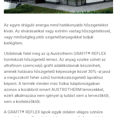
Az egyre dráguló energia mind hatékonyabb hőszigetelést
kíván. Az elvárásainkat vagy extrém vastag hőszigeteléssel,
vagy minőségileg jobb szigetelőanyagokkal tudjuk
kielégíteni.
Utóbbinak felel meg az új Austrotherm GRAFIT® REFLEX
homlokzati hőszigetelő lemez. Az anyag szürke színét az
ultrafinom szemcséjű grafit adalékolásnak köszönheti,
aminek hatására hőszigetelő képessége közel 30%-al javul
a megszokott fehér színű homlokzatszigetelő lapokhoz
képest. A termék minden más fizikai tulajdonságaiban
azonos a korábbról ismert AUSTROTHERM lemezekkel,
ezért alkalmazása nem igényel új tudást sem a tervezőktől,
sem a kivitelezőktől.
A GRAFIT® REFLEX lapok egyik oldalon világos színűre