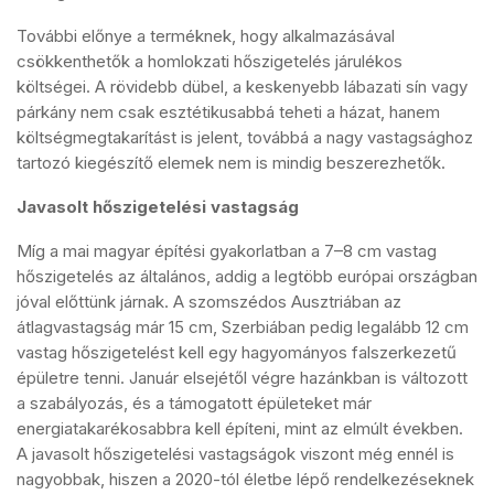
További előnye a terméknek, hogy alkalmazásával
csökkenthetők a homlokzati hőszigetelés járulékos
költségei. A rövidebb dübel, a keskenyebb lábazati sín vagy
párkány nem csak esztétikusabbá teheti a házat, hanem
költségmegtakarítást is jelent, továbbá a nagy vastagsághoz
tartozó kiegészítő elemek nem is mindig beszerezhetők.
Javasolt hőszigetelési vastagság
Míg a mai magyar építési gyakorlatban a 7–8 cm vastag
hőszigetelés az általános, addig a legtöbb európai országban
jóval előttünk járnak. A szomszédos Ausztriában az
átlagvastagság már 15 cm, Szerbiában pedig legalább 12 cm
vastag hőszigetelést kell egy hagyományos falszerkezetű
épületre tenni. Január elsejétől végre hazánkban is változott
a szabályozás, és a támogatott épületeket már
energiatakarékosabbra kell építeni, mint az elmúlt években.
A javasolt hőszigetelési vastagságok viszont még ennél is
nagyobbak, hiszen a 2020-tól életbe lépő rendelkezéseknek