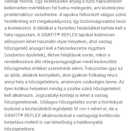
vannak festve. Egy sötétszürke anyag a tűző napsütésben
kellemetlen mértékben fel tudna melegedni, ami kivitelezési
problémákhoz vezethetne. A lapokra felhordott világos színű
festékréteg ezt megakadályozza, így biztonságosabbá teszi
a kivitelezést. A táblákat a festetlen felületükkel befele kell a
falra ragasztani. A GRAFIT® REFLEX lapokat különösen
előnyösen lehet használni olyan helyeken, ahol vastag
hőszigetelő anyagot kell a falszerkezetre rögzíteni
(vasbeton épületek), illetve felújítások során, mikor a
rendelkezésre álló rétegvastagságban minél kedvezőbb
hőszigetelési értéket szeretnénk elérni. Fokozottan igaz ez
az ajtók, ablakok környékén, ahol gyakran fizikailag nincs
annyi hely a hőszigetelésre, amennyire szükséges lenne. Az
ilyen kritikus helyeken mindig a szürke színű hőszigetelést
kell alkalmazni. Jogszabályi korlátja is lehet a vastag
hőszigetelésnek. Utólagos hőszigetelés során a homlokzat
burkolat a közterületből legfeljebb 10 cm-t vehet el, de a
GRAFIT® REFLEX alkalmazásával a vastagsági korlátozás
betartása mellett is van lehetőség a hatékonyabb
hőszigetelésre.