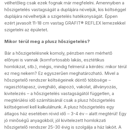
vélhetőleg csak ezek fognak már megfelelni. Amennyiben a
hőszigetelés vastagságát a duplájára növeljük, kis költséggel
duplájára növelhetjük a szigetelés hatékonyságát. Éppen
ezért javasolt 11-18 cm vastag GRAFIT® REFLEX lemezekkel
szigetelni az épületet.
Mikor térül meg a plusz hőszigetelés?
Bár a hőszigetelésnek komoly, pénzben nem mérhető
előnyei is vannak (komfortosabb lakás, esztétikus
homlokzat, stb.), mégis, mindig felmerül a kérdés: mikor térül
ez meg nekem? Ez egyszerűen meghatározható. Mivel a
hőszigetelő rendszer költségeinek döntő többsége –
ragasztótapasz, üvegháló, alapozó, vakolat, állványozás,
kivitelezés – a hőszigetelés vastagságától független, a
megtérülési idő számításánál csak a plusz hőszigetelés
költségeivel kell kalkulálnunk. A plusz hőszigetelés egy
átlagos ház esetében rövid idő – 3-4 év – alatt megtérül! Egy
jó minőségű anyagokból, jól kivitelezett homlokzati
hőszigetelő rendszer 25-30 évig is szolgálja a ház lakóit. A