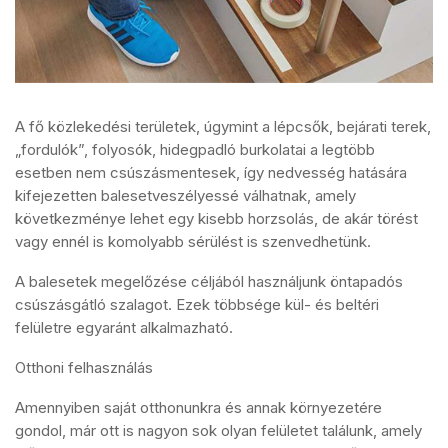
A fő közlekedési területek, úgymint a lépcsők, bejárati terek,
„fordulók”, folyosók, hidegpadló burkolatai a legtöbb
esetben nem csúszásmentesek, így nedvesség hatására
kifejezetten balesetveszélyessé válhatnak, amely
következménye lehet egy kisebb horzsolás, de akár törést
vagy ennél is komolyabb sérülést is szenvedhetünk.
A balesetek megelőzése céljából használjunk öntapadós
csúszásgátló szalagot. Ezek többsége kül- és beltéri
felületre egyaránt alkalmazható.
Otthoni felhasználás
Amennyiben saját otthonunkra és annak környezetére
gondol, már ott is nagyon sok olyan felületet találunk, amely