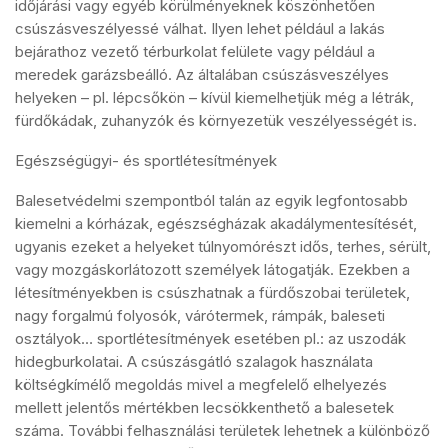
időjárási vagy egyéb körülményeknek köszönhetően
csúszásveszélyessé válhat. Ilyen lehet például a lakás
bejárathoz vezető térburkolat felülete vagy például a
meredek garázsbeálló. Az általában csúszásveszélyes
helyeken – pl. lépcsőkön – kívül kiemelhetjük még a létrák,
fürdőkádak, zuhanyzók és környezetük veszélyességét is.
Egészségügyi- és sportlétesítmények
Balesetvédelmi szempontból talán az egyik legfontosabb
kiemelni a kórházak, egészségházak akadálymentesítését,
ugyanis ezeket a helyeket túlnyomórészt idős, terhes, sérült,
vagy mozgáskorlátozott személyek látogatják. Ezekben a
létesítményekben is csúszhatnak a fürdőszobai területek,
nagy forgalmú folyosók, várótermek, rámpák, baleseti
osztályok… sportlétesítmények esetében pl.: az uszodák
hidegburkolatai. A csúszásgátló szalagok használata
költségkímélő megoldás mivel a megfelelő elhelyezés
mellett jelentős mértékben lecsökkenthető a balesetek
száma. További felhasználási területek lehetnek a különböző