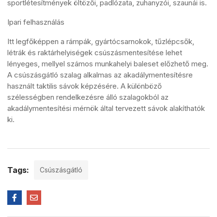
sportlétesítmények öltözői, padlózata, zuhanyzói, szaunái is.
Ipari felhasználás
Itt legfőképpen a rámpák, gyártócsarnokok, tűzlépcsők,
létrák és raktárhelyiségek csúszásmentesítése lehet
lényeges, mellyel számos munkahelyi baleset előzhető meg.
A csúszásgátló szalag alkalmas az akadálymentesítésre
használt taktilis sávok képzésére. A különböző
szélességben rendelkezésre álló szalagokból az
akadálymentesítési mérnök által tervezett sávok alakíthatók
ki.
Tags:
Csúszásgátló